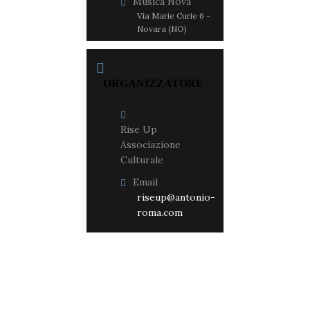
Musica Nova
Via Marie Curie 6 -
Novara (NO)
ORGANIZZATORE
Rise Up
Associazione
Culturale
Email
riseup@antonio-
roma.com