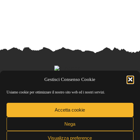
Gestisci Consenso Cookie
Seguimi
Usiamo cookie per ottimizzare il nostro sito web ed i nostri servizi.
Accetta cookie
© Copyright Antonio Roma - P.IVA 02716040031 |
Nega
Tutti i diritti sono riservati
Sito realizzato da
Filippo Borgia
con la
Visualizza preference
collaborazione della creator digitale
Alice Ponti