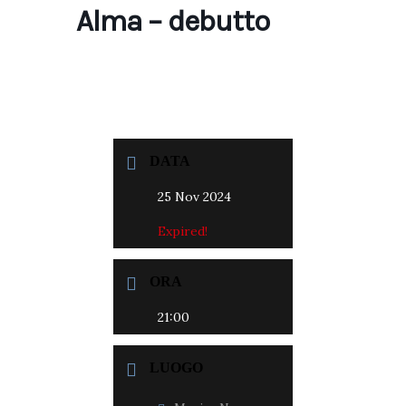
Alma – debutto
DATA
25 Nov 2024
Expired!
ORA
21:00
LUOGO