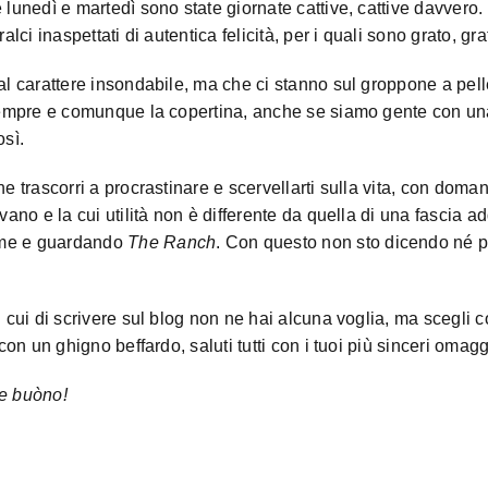
 lunedì e martedì sono state giornate cattive, cattive davvero
alci inaspettati di autentica felicità, per i quali sono grato, gr
al carattere insondabile, ma che ci stanno sul groppone a pel
 sempre e comunque la copertina, anche se siamo gente con un
osì.
e trascorri a procrastinare e scervellarti sulla vita, con doma
vano e la cui utilità non è differente da quella di una fascia a
me e guardando
The Ranch
. Con questo non sto dicendo né
n cui di scrivere sul blog non ne hai alcuna voglia, ma scegli 
 con un ghigno beffardo, saluti tutti con i tuoi più sinceri omagg
e buòno!