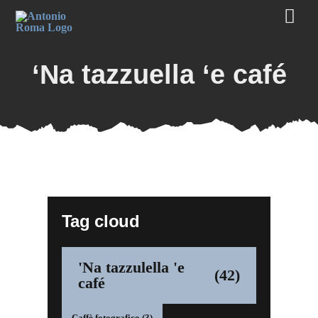
Salta
al
contenuto
‘Na tazzuella ‘e café
Tag cloud
'Na tazzulella 'e
(42)
café
Caffè fotografico
(3)